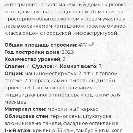
интегрирована система «Умный дом». Парковка
и входная группа – с подогревом. Дом стоит на
просторном облагороженном угловом участке у
леса в охраняемом коттеджном посёлке бизнес-
класса рядом с городской инфраструктурой.
2
Общая площадь строений:
477 м
Год постройки дома:
2023
Количество уровней:
2
Спален:
4.
С/узлов:
4.
Комнат всего:
7.
Опции:
машиномест крытых: 2, в т.ч. в теплом
гараже: 2; терраса; камин; выполнен дизайн-
проект в 3D: возможна реализация
индивидуального интерьера «под ключ» за 6
месяцев.
Материал стен:
монолитный каркас
Облицовка стен:
термоясень, штукатурка,
алюминиевые панели, фасадное остекление
1-ый этаж:
крыльцо 35 кв.м, тамбур 9 кв.м, холл