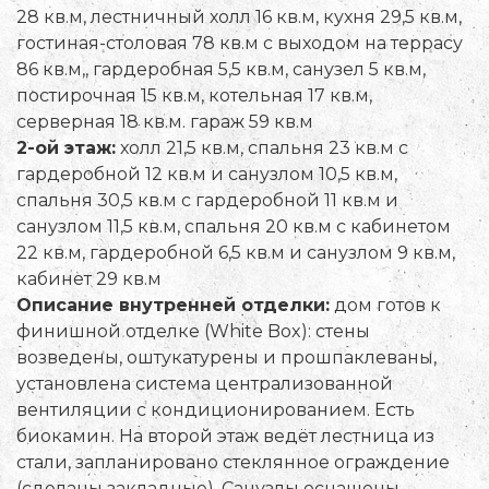
28 кв.м, лестничный холл 16 кв.м, кухня 29,5 кв.м,
гостиная-столовая 78 кв.м с выходом на террасу
86 кв.м,, гардеробная 5,5 кв.м, санузел 5 кв.м,
постирочная 15 кв.м, котельная 17 кв.м,
серверная 18 кв.м. гараж 59 кв.м
2-ой этаж:
холл 21,5 кв.м, спальня 23 кв.м с
гардеробной 12 кв.м и санузлом 10,5 кв.м,
спальня 30,5 кв.м с гардеробной 11 кв.м и
санузлом 11,5 кв.м, спальня 20 кв.м с кабинетом
22 кв.м, гардеробной 6,5 кв.м и санузлом 9 кв.м,
кабинет 29 кв.м
Описание внутренней отделки:
дом готов к
финишной отделке (White Box): стены
возведены, оштукатурены и прошпаклеваны,
установлена система централизованной
вентиляции с кондиционированием. Есть
биокамин. На второй этаж ведёт лестница из
стали, запланировано стеклянное ограждение
(сделаны закладные). Санузлы оснащены