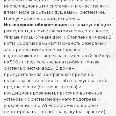
инсталляционными системами и смесителями,
в том числе скрытыми душевыми системами.
Предусмотрены двери до потолка
Инженерное обеспечение:
все коммуникации
разведены до точек (электричество, отопление,
тёплые полы, «Умный дом»). Отопление - через 2
котла Buderus на 63 кВт, также есть резервный
электрический котёл Baxi. Горячее
водоснабжение – через накопительный бойлер
на 500 литров. Установлена грубая и тонкая
система очистки воды. В доме –
принудительная центральная приточно-
вытяжная вентиляция Toshiba с рекуперацией,
преднагревом (от газового котла) и
кондиционированием, приточно-вытяжные
установки с системой зимнего подогрева и
управлением по Wi-Fi. Системы полностью
смонтированы, готовы к запуску (на гарантии).